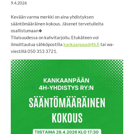
9.4.2026
Kevään varma merkki on aina yhdistyksen
sääntömääräinen kokous. Jäsenet tervetulleita
osallistumaan🍀
Tilaisuudessa on kahvitarjoilu. Etukäteen voi
ilmoittautua sähköpostilla
kankaanpaa@4h.fi
tai wa-
viestillä 050 353 3721.